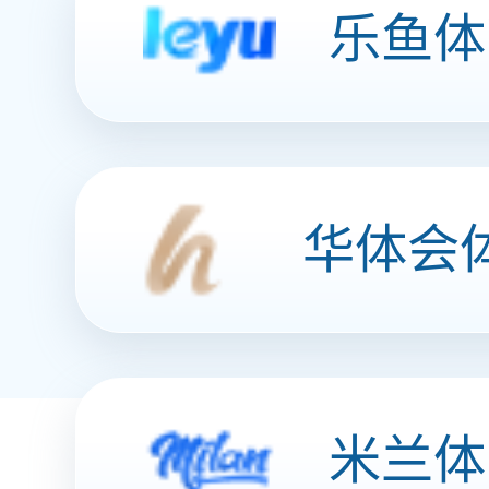
上一篇：
何冰娇尤伯杯关键战失利，奥运积分…
延伸阅读
何冰娇尤伯杯关键战失利，奥运积分排名被
北京时间5月4日凌晨，2024年尤伯杯羽毛球团体赛展