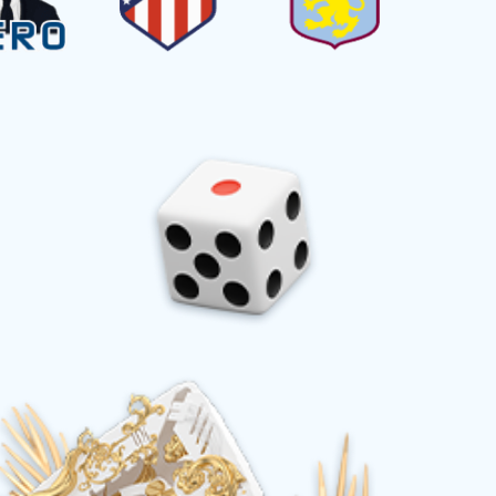
队友破门。这不仅是决定比赛走势的关键传