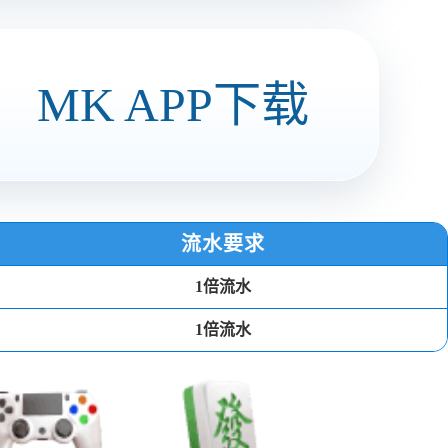
胜领跑，阿尔卡拉斯6
尾声，年度胜场榜的竞争格局逐渐明朗。根...
推荐平台
ky体育(中国)官方网站
开云官网