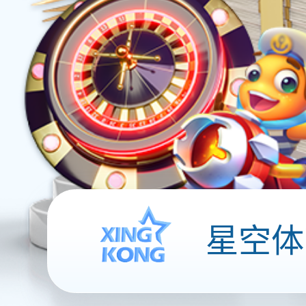
百次助攻背后：技术视
张稀哲的这一数据含金量极高。自2010
合，他始终是球队进攻端不可或缺的“出球
高点，到中路手术刀般直塞撕破防线，其助
以及精准脚法的集中体现。
里程碑时刻：超越数据