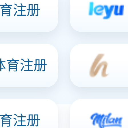
哈兰德连续10场英超进球被
开关键淘汰赛争夺...
曼城锋线尖刀哈兰德近期在英超