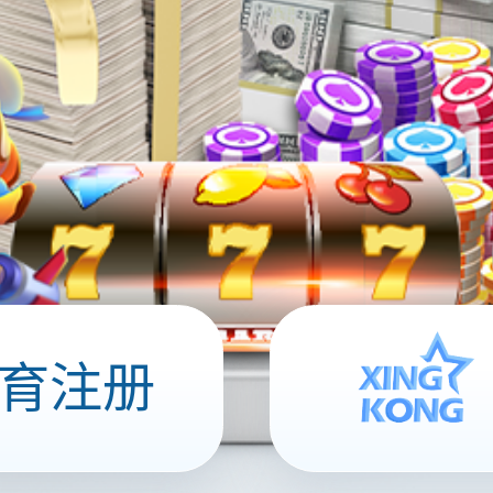
野与坚持的结晶
赛季初登中超舞台以来，他历经了国安队战术体系的多次更迭，从
点”。与奥斯卡这种偏向“边路指挥官”的助攻方式不同，张稀哲
攻手段之丰富令人叹服。这100次助攻，绝非偶然，而是其十
本身的象征意义