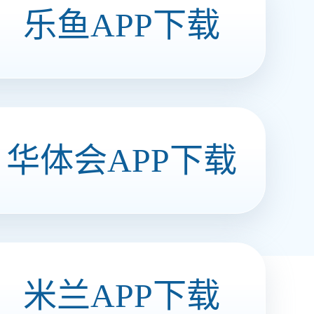
下一篇：
亚泰换帅后1胜2平 vs 南通支云连
VAR吹掉，名宿
赛场遭遇了一连串令人瞠目的判罚—...