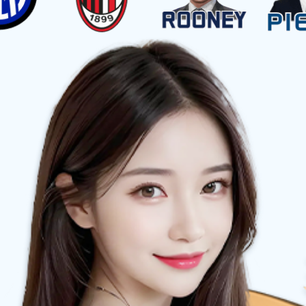
0次助攻 并列中超历史助攻榜首位
中，中场核心张稀哲在对手严密防守下送出一记精妙直塞，助攻