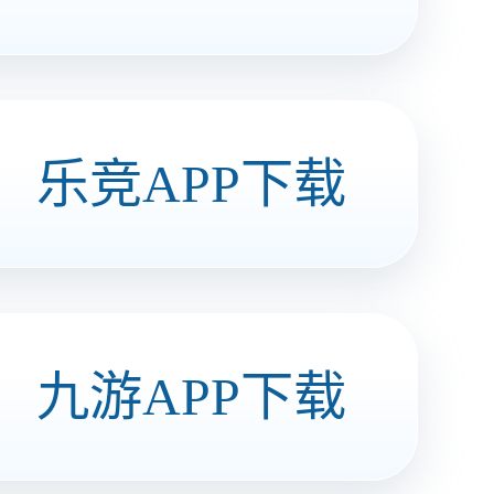
次助攻 并列中
虎的比赛中，中场核心张稀哲在对手严...