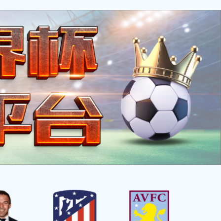
注册入口
体育赛事与数据服务
容， 支持
APP下载
与
网页使用
，每日
，掌握比赛节奏。