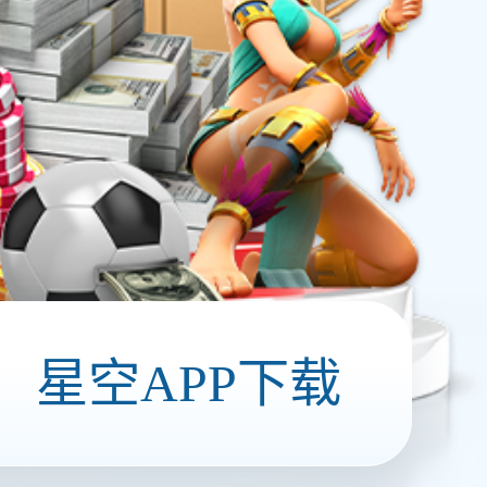
早期的“小快灵”到如今的高位逼抢与控球结
的助攻分布更为广泛，从边路传中找到禁区
五年如一日的阅读比赛能力、无球跑动意识